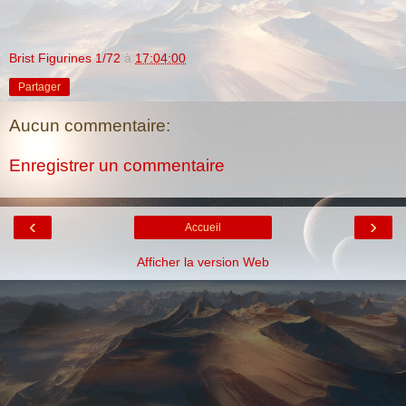
Brist Figurines 1/72
à
17:04:00
Partager
Aucun commentaire:
Enregistrer un commentaire
‹
›
Accueil
Afficher la version Web